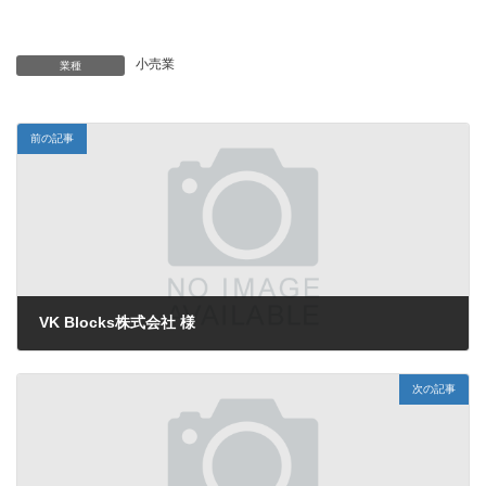
更
新
日
小売業
時
業種
:
前の記事
VK Blocks株式会社 様
2021年6月29日
次の記事