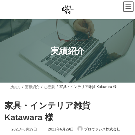
コ
ナ
ン
ビ
テ
ゲ
ン
ー
ツ
シ
へ
ョ
ス
ン
キ
に
ッ
移
実績紹介
プ
動
Home
実績紹介
小売業
家具・インテリア雑貨 Katawara 様
家具・インテリア雑貨
Katawara 様
最
2021年6月29日
2021年6月29日
プロヴァシス株式会社
終